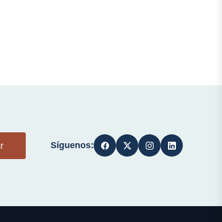
Síguenos:
r