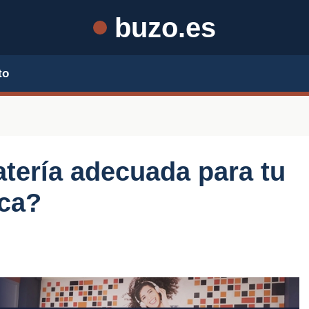
buzo.es
to
atería adecuada para tu
ica?